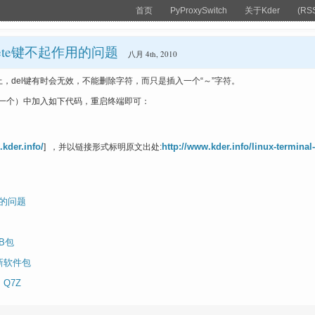
首页
PyProxySwitch
关于Kder
(RS
delete键不起作用的问题
八月 4th, 2010
l等终端上，del键有时会无效，不能删除字符，而只是插入一个“～”字符。
在就新建一个）中加入如下代码，重启终端即可：
.kder.info/
http://www.kder.info/linux-terminal-
] ，并以链接形式标明原文出处:
慢的问题
EB包
新软件包
 Q7Z