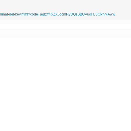
x-terminal-del-key.html?code=aglzfmtkZXJocmRyDQsSBUVudHJ5GPnMAww