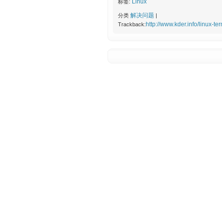
Linux
标签:
解决问题
分类
|
http://www.kder.info/linu
Trackback: