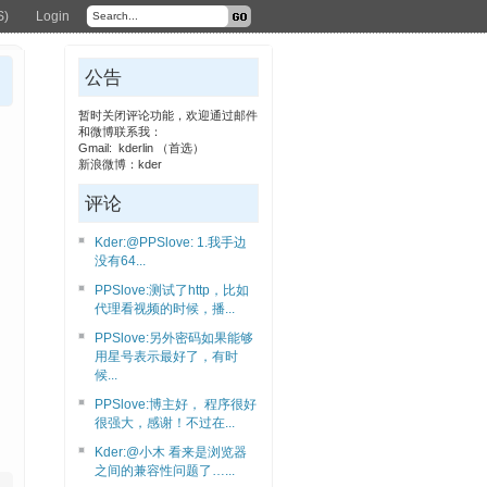
S)
Login
公告
暂时关闭评论功能，欢迎通过邮件
和微博联系我：
Gmail: kderlin （首选）
新浪微博：kder
评论
Kder:@PPSlove: 1.我手边
没有64...
PPSlove:测试了http，比如
代理看视频的时候，播...
PPSlove:另外密码如果能够
用星号表示最好了，有时
候...
PPSlove:博主好， 程序很好
很强大，感谢！不过在...
Kder:@小木 看来是浏览器
之间的兼容性问题了…...