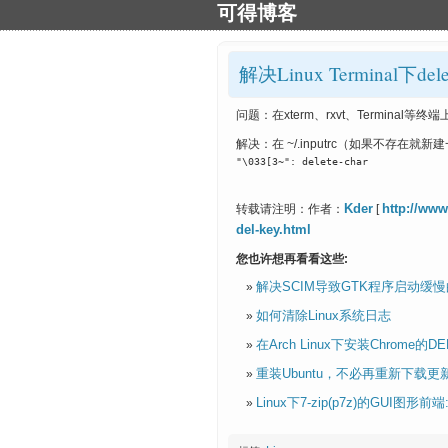
可得博客
解决Linux Terminal下
问题：在xterm、rxvt、Termina
解决：在 ~/.inputrc（如果不存
"\033[3~": delete-char
Kder
http://www
转载请注明：作者：
[
del-key.html
您也许想再看看这些:
解决SCIM导致GTK程序启动缓
如何清除Linux系统日志
在Arch Linux下安装Chrome的D
重装Ubuntu，不必再重新下载更
Linux下7-zip(p7z)的GUI图形前端: