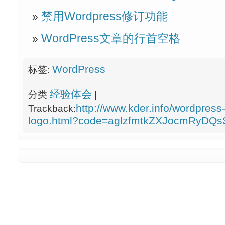
禁用Wordpress修订功能
WordPress文章的行首空格
WordPress
标签:
经验体会
分类
|
http://www.kder.info/wordpres
Trackback:
logo.html?code=aglzfmtkZXJocmRyD